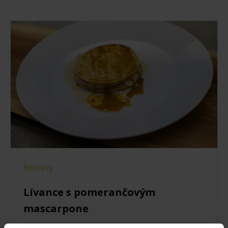
Recepty
Lívance s pomerančovým
mascarpone