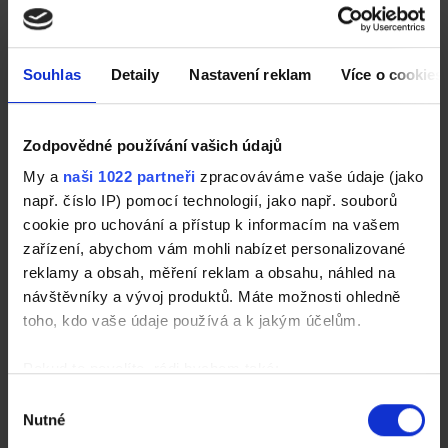
Lívance s pomerančovým mascarpone
Souhlas
Detaily
Nastavení reklam
Více o cookies
Číst dál »
Zodpovědné používání vašich údajů
My a
naši 1022 partneři
zpracováváme vaše údaje (jako
např. číslo IP) pomocí technologií, jako např. souborů
cookie pro uchování a přístup k informacím na vašem
zařízení, abychom vám mohli nabízet personalizované
reklamy a obsah, měření reklam a obsahu, náhled na
návštěvníky a vývoj produktů. Máte možnosti ohledně
toho, kdo vaše údaje používá a k jakým účelům.
Pokud to povolíte, rádi bychom také:
Shromažďovali informace o vaší geografické poloze,
Výběr
Nutné
které mohou být přesné na několik metrů
souhlasu
Identifikovali vaše zařízení pomocí aktivního