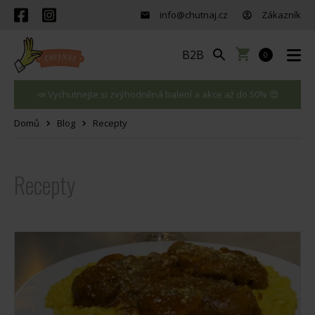
info@chutnaj.cz
Zákazník
B2B
0
📣 Vychutnejte si zvýhodněná balení a akce až do 50% 😍
Domů
Blog
Recepty
Recepty