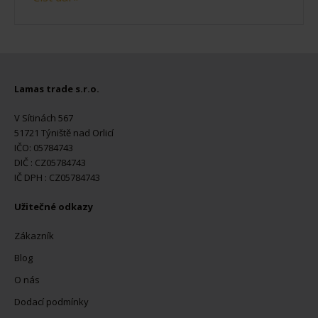
Lamas trade s.r.o.
V Sítinách 567
51721 Týniště nad Orlicí
IČO: 05784743
DIČ : CZ05784743
IČ DPH : CZ05784743
Užitečné odkazy
Zákazník
Blog
O nás
Dodací podmínky