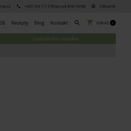
naj.cz
+420 724 111 578 (po-pá 8:00-16:00)
Zákazník
2B
Recepty
Blog
Kontakt
0,00 Kč
0
Zvýhodněná nabídka