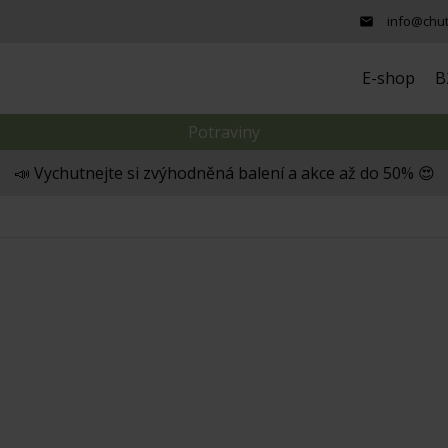
info@chut
E-shop
B
Potraviny
📣 Vychutnejte si zvýhodněná balení a akce až do 50% 😍