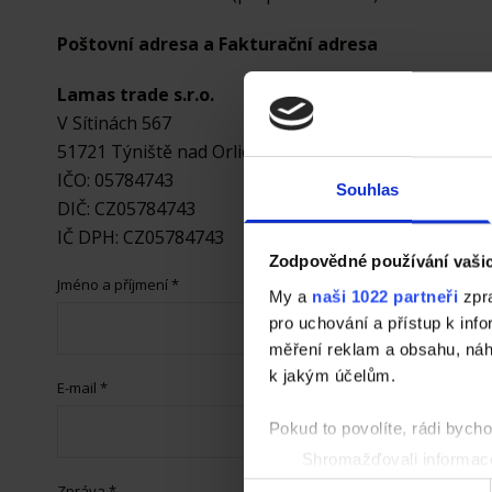
Poštovní adresa a Fakturační adresa
Lamas trade s.r.o.
V Sítinách 567
51721 Týniště nad Orlicí
IČO: 05784743
Souhlas
DIČ: CZ05784743
IČ DPH: CZ05784743
Zodpovědné používání vaši
Jméno a příjmení *
My a
naši 1022 partneři
zpra
pro uchování a přístup k in
měření reklam a obsahu, náh
k jakým účelům.
E-mail *
Pokud to povolíte, rádi bych
Shromažďovali informace
Identifikovali vaše zaříz
Zpráva *
Výběr