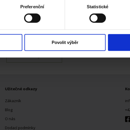
acováváme vaše osobní údaje, a nastavte si předvolby v
části s
Preferenční
Statistické
odvolat v části Prohlášení o souborech cookie.
klam, poskytování funkcí sociálních médií a analýze naší návšt
 náš web používáte, sdílíme se svými partnery pro sociální média
 s dalšími informacemi, které jste jim poskytli nebo které získa
Povolit výběr
KONTAKTUJTE NÁS
Užitečné odkazy
Ko
Zákazník
in
Blog
+4
O nás
Dodací podmínky