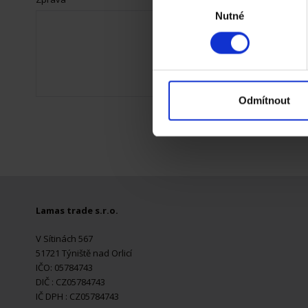
Zjistěte více o tom, jak zpr
Nutné
souhlasu
můžete kdykoliv změnit nebo 
K personalizaci obsahu a re
cookie. Informace o tom, jak
tyto údaje mohou zkombinovat
Odmítnout
používáte jejich služby.
Lamas trade s.r.o.
V Sítinách 567
51721 Týniště nad Orlicí
IČO: 05784743
DIČ : CZ05784743
IČ DPH : CZ05784743