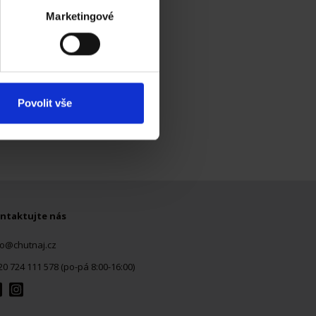
 podrobnostmi
. Svůj souhlas
Marketingové
ěvnosti využíváme soubory
, inzerci a analýzy. Partneři
li v důsledku toho, že
Povolit vše
ntaktujte nás
fo@chutnaj.cz
20 724 111 578 (po-pá 8:00-16:00)