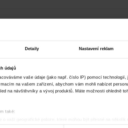
Detaily
Nastavení reklam
ch údajů
cováváme vaše údaje (jako např. číslo IP) pomocí technologií, 
formacím na vašem zařízení, abychom vám mohli nabízet person
led na návštěvníky a vývoj produktů. Máte možnosti ohledně to
om také:
 o vaší geografické poloze, které mohou být přesné na několik
ení pomocí aktivního skenování pro konkrétní charakteristiky (oti