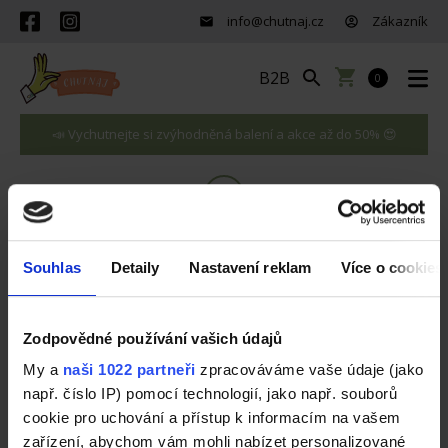
info@chutnaj.cz
Zákazník
B2B
0
📣 Vychutnejte si zvýhodněná balení a akce až do 50% 😍
2
1
3
Doprava a
Košík
Pokladna
platba
Souhlas
Detaily
Nastavení reklam
Více o cookies
Váš košík je prázdný
Zodpovědné používání vašich údajů
My a
naši 1022 partneři
zpracováváme vaše údaje (jako
např. číslo IP) pomocí technologií, jako např. souborů
POKRAČOVAT V NÁKUPU
cookie pro uchování a přístup k informacím na vašem
zařízení, abychom vám mohli nabízet personalizované