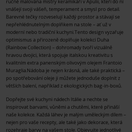
ručně malována mistry keramikáři v Apulii, kteří do ní
vnášejí svoji vášeň, temperament a smysl pro detail.
Barevné tečky rozveselují každý prostor a stávají se
nepřehlédnutelným doplňkem na stole – ať už v
moderní nebo tradiční kuchyni.Tento design vyzařuje
optimismus a přirozeně doplňuje kolekci Duha
(Rainbow Collection) – dohromady tvoří vizuálně
hravou dvojici, která spojuje italskou kreativitu s
kvalitním extra panenským olivovým olejem Frantoio
Muraglia.Nádoba je nejen krásná, ale také praktická –
po spotřebování oleje ji můžete jednoduše doplnit z
větších balení, například z ekologických bag-in-boxů.
Dopřejte své kuchyni nádech Itálie a nechte se
inspirovat barvami, vůněmi a chutěmi, které přináší
naše kolekce. Každá láhev je malým uměleckým dílem –
nejen pro vaše recepty, ale také jako dekorace, která
rozehraje barvy na vašem stole. Objevujte jednotlivé