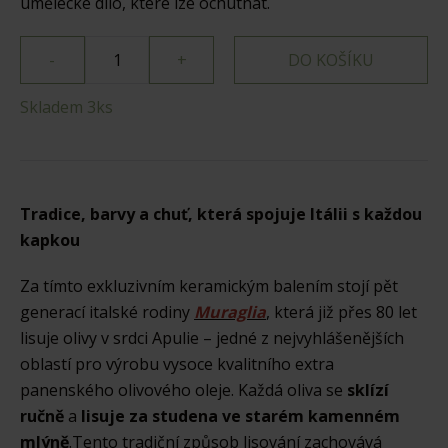
umělecké dílo, které lze ochutnat.
-
+
DO KOŠÍKU
Skladem 3ks
Tradice, barvy a chuť, která spojuje Itálii s každou
kapkou
Za tímto exkluzivním keramickým balením stojí pět
generací italské rodiny
Muraglia
, která již přes 80 let
lisuje olivy v srdci Apulie – jedné z nejvyhlášenějších
oblastí pro výrobu vysoce kvalitního extra
panenského olivového oleje. Každá oliva se
sklízí
ručně
a
lisuje za studena ve starém kamenném
mlýně
.Tento tradiční způsob lisování zachovává