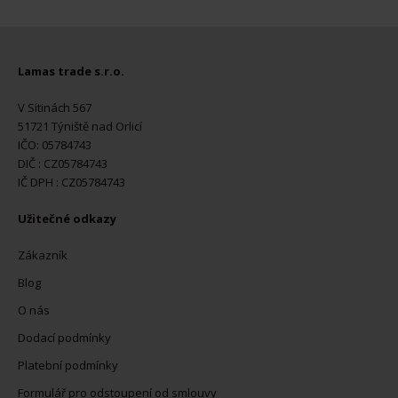
Lamas trade s.r.o.
V Sítinách 567
51721 Týniště nad Orlicí
IČO: 05784743
DIČ : CZ05784743
IČ DPH : CZ05784743
Užitečné odkazy
Zákazník
Blog
O nás
Dodací podmínky
Platební podmínky
Formulář pro odstoupení od smlouvy