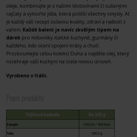
oleje, kombinujte je s našimi těstovinami či sušenými
rajčaty a vytvořte jídla, která potěší všechny smysly. Ať
je každý váš recept oslavou kvality, zdraví a radosti z
vaření.
Každé balení je navíc skvělým tipem na
dárek
pro milovníky italské kuchyně, gurmány či
každého, kdo ocení spojení krásy a chuti.
Prozkoumejte celou kolekci Duha a najděte olej, který
rozehraje vaši kuchyni na zcela novou úroveň.
Vyrobeno v Itálii.
Popis produktu
Výživová hodnota
Na 100 g
Energie
3762 kJ / 900 kcal
Tuky
100,0 g