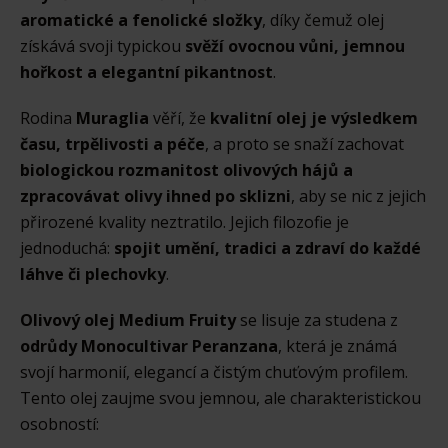
aromatické a fenolické složky
, díky čemuž olej
získává svoji typickou
svěží ovocnou vůni, jemnou
hořkost a elegantní pikantnost
.
Rodina
Muraglia
věří, že
kvalitní olej je výsledkem
času, trpělivosti a péče
, a proto se snaží zachovat
biologickou rozmanitost olivových hájů a
zpracovávat olivy ihned po sklizni
, aby se nic z jejich
přirozené kvality neztratilo. Jejich filozofie je
jednoduchá:
spojit umění, tradici a zdraví do každé
láhve či plechovky
.
Olivový olej Medium Fruity
se lisuje za studena z
odrůdy Monocultivar Peranzana
, která je známá
svojí harmonií, elegancí a čistým chuťovým profilem.
Tento olej zaujme svou jemnou, ale charakteristickou
osobností: