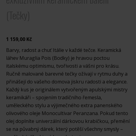
(Tečky)
1 159,00 Kč
Barvy, radost a chuť Itálie v každé tečce. Keramická
láhev Muraglia Pois (Bodky) je hravou poctou
italskému optimismu, tvořivosti a vášni pro krásu.
Ručně malované barevné tečky ožívají v rytmu duhy a
přinášejí do vašeho domova jiskru radosti a elegance.
Každý kus je originálem vytvořeným apulskými mistry
keramikáři – spojením tradičního řemesla,
uměleckého stylu a výjimečného extra panenského
olivového oleje Monocultivar Peranzana. Pokud tento
olej doplníte univerzální dárkovou krabičkou, přemění
se na půvabný dárek, který potěší všechny smysly –