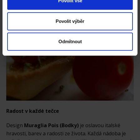
Povolit vše
analýzy. Partneři tyto údaje mohou zkombinovat s
dalšími informacemi, které jste jim poskytli nebo které
získali v důsledku toho, že používáte jejich služby.
Povolit výběr
Odmítnout
Radost v každé tečce
Design
Muraglia Pois (Bodky)
je oslavou italské
hravosti, barev a radosti ze života. Každá nádoba je