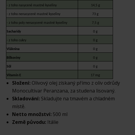
- z toho nasycené mastné kyseliny
14,5 g
- z toho nenasycené mastné kyseliny
73 g
- z toho poly nenasycené mastné kyseliny
7,5 g
Sacharidy
0 g
- z toho cukry
0 g
Vláknina
0 g
Bílkoviny
0 g
Sůl
0 g
Vitamín E
17 mg
Složení:
Olivový olej získaný přímo z oliv odrůdy
Monocultivar Peranzana, za studena lisovaný.
Skladování:
Skladujte na tmavém a chladném
místě.
Netto množství:
500 ml
Země původu:
Itálie